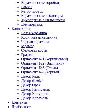
Керамические коробки
Рамки
Ретро провод
Керамические изоляторы
Тумблерные выключатели
Для монтажа
Коллекции
Белая керамика
Коричневая керамика
Черная керамика
Мрамор
Слоновая кость
Графит
Орнамент №1 (коричневый)
Орнамент №2 (Васильки)
Орнамент №3 (Гжель)
Орнамент №4 (черный)
Декор Кедр
Декор бамбук
Декор Орех
Декор Палисандр
Декор Капучино
Декор Карамель
Контакты
Прайс-лист