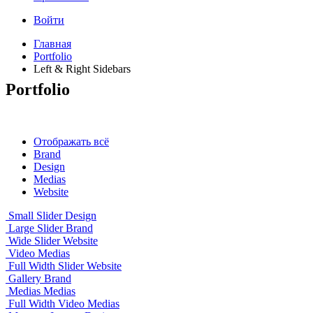
Войти
Главная
Portfolio
Left & Right Sidebars
Portfolio
Отображать всё
Brand
Design
Medias
Website
Small Slider
Design
Large Slider
Brand
Wide Slider
Website
Video
Medias
Full Width Slider
Website
Gallery
Brand
Medias
Medias
Full Width Video
Medias