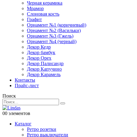
Черная керамика
Мрамор
Слоновая кость
Графит
Орнамент №1 (коричневый)
Орнамент №2 (Васильки)
Орнамент №3 (Гжель)
Орнамент №4 (черный)
Декор Кедр
Декор бамбук
Декор Орех
Декор Палисандр
Декор Капучино
Декор Карамель
Контакты
Прайс-лист
Поиск
0
0 элементов
Каталог
Ретро розетки
Ретро выключатели