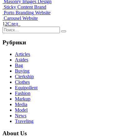
Masonry Images
Design
Sticky Content
Brand
Porto Branding
Website
Carousel
Website
1
2
След
Рубрики
Articles
Asides
Bag
Buying
Clerkship
Clothes
Equipollent
Fashion
Markup
Media
Model
News
Traveling
About Us