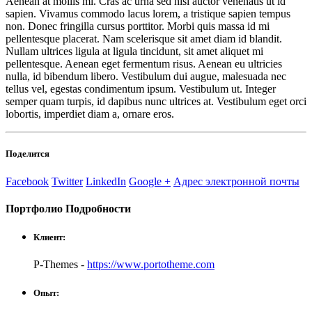
Aenean at mollis mi. Cras ac urna sed nisi auctor venenatis ut id
sapien. Vivamus commodo lacus lorem, a tristique sapien tempus
non. Donec fringilla cursus porttitor. Morbi quis massa id mi
pellentesque placerat. Nam scelerisque sit amet diam id blandit.
Nullam ultrices ligula at ligula tincidunt, sit amet aliquet mi
pellentesque. Aenean eget fermentum risus. Aenean eu ultricies
nulla, id bibendum libero. Vestibulum dui augue, malesuada nec
tellus vel, egestas condimentum ipsum. Vestibulum ut. Integer
semper quam turpis, id dapibus nunc ultrices at. Vestibulum eget orci
lobortis, imperdiet diam a, ornare eros.
Поделится
Facebook
Twitter
LinkedIn
Google +
Адрес электронной почты
Портфолио
Подробности
Клиент:
P-Themes -
https://www.portotheme.com
Опыт: