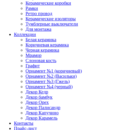
Керамические коробки
Рамки
Ретро провод
Керамические изоляторы
Тумблерные выключатели
Для монтажа
Коллекции
Белая керамика
Коричневая керамика
Черная керамика
Мрамор
Слоновая кость
Графит
Орнамент №1 (коричневый)
Орнамент №2 (Васильки)
Орнамент №3 (Гжель)
Орнамент №4 (черный)
Декор Кедр
Декор бамбук
Декор Орех
Декор Палисандр
Декор Капучино
Декор Карамель
Контакты
Прайс-лист