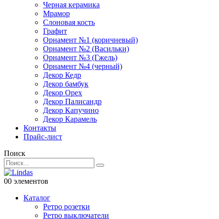
Черная керамика
Мрамор
Слоновая кость
Графит
Орнамент №1 (коричневый)
Орнамент №2 (Васильки)
Орнамент №3 (Гжель)
Орнамент №4 (черный)
Декор Кедр
Декор бамбук
Декор Орех
Декор Палисандр
Декор Капучино
Декор Карамель
Контакты
Прайс-лист
Поиск
0
0 элементов
Каталог
Ретро розетки
Ретро выключатели