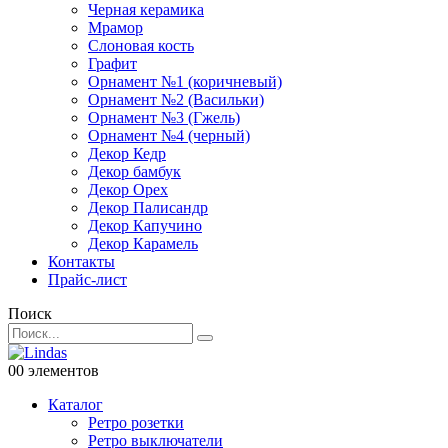
Черная керамика
Мрамор
Слоновая кость
Графит
Орнамент №1 (коричневый)
Орнамент №2 (Васильки)
Орнамент №3 (Гжель)
Орнамент №4 (черный)
Декор Кедр
Декор бамбук
Декор Орех
Декор Палисандр
Декор Капучино
Декор Карамель
Контакты
Прайс-лист
Поиск
0
0 элементов
Каталог
Ретро розетки
Ретро выключатели