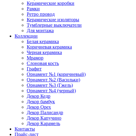
Керамические коробки
Рамки
Ретро провод
Керамические изоляторы
Тумблерные выключатели
Для монтажа
Коллекции
Белая керамика
Коричневая керамика
Черная керамика
Мрамор
Слоновая кость
Графит
Орнамент №1 (коричневый)
Орнамент №2 (Васильки)
Орнамент №3 (Гжель)
Орнамент №4 (черный)
Декор Кедр
Декор бамбук
Декор Орех
Декор Палисандр
Декор Капучино
Декор Карамель
Контакты
Прайс-лист