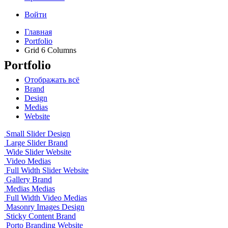
Войти
Главная
Portfolio
Grid 6 Columns
Portfolio
Отображать всё
Brand
Design
Medias
Website
Small Slider
Design
Large Slider
Brand
Wide Slider
Website
Video
Medias
Full Width Slider
Website
Gallery
Brand
Medias
Medias
Full Width Video
Medias
Masonry Images
Design
Sticky Content
Brand
Porto Branding
Website