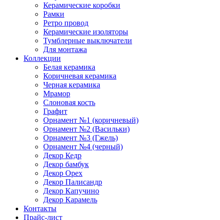
Керамические коробки
Рамки
Ретро провод
Керамические изоляторы
Тумблерные выключатели
Для монтажа
Коллекции
Белая керамика
Коричневая керамика
Черная керамика
Мрамор
Слоновая кость
Графит
Орнамент №1 (коричневый)
Орнамент №2 (Васильки)
Орнамент №3 (Гжель)
Орнамент №4 (черный)
Декор Кедр
Декор бамбук
Декор Орех
Декор Палисандр
Декор Капучино
Декор Карамель
Контакты
Прайс-лист