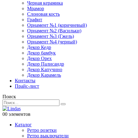
Черная керамика
Мрамор
Слоновая кость
Графит
Орнамент №1 (коричневый)
Орнамент №2 (Васильки)
Орнамент №3 (Гжель)
Орнамент №4 (черный)
Декор Кедр
Декор бамбук
Декор Орех
Декор Палисандр
Декор Капучино
Декор Карамель
Контакты
Прайс-лист
Поиск
0
0 элементов
Каталог
Ретро розетки
Ретро выключатели