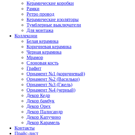
Керамические коробки
Рамки
Ретро провод
Керамические изоляторы
Тумблерные выключатели
Для монтажа
Коллекции
Белая керамика
Коричневая керамика
Черная керамика
Мрамор
Слоновая кость
Графит
Орнамент №1 (коричневый)
Орнамент №2 (Васильки)
Орнамент №3 (Гжель)
Орнамент №4 (черный)
Декор Кедр
Декор бамбук
Декор Орех
Декор Палисандр
Декор Капучино
Декор Карамель
Контакты
Прайс-лист