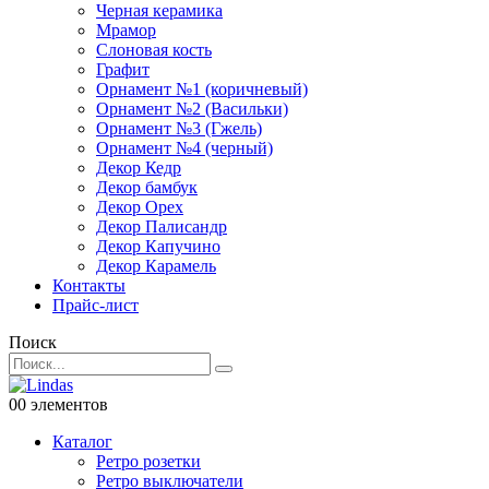
Черная керамика
Мрамор
Слоновая кость
Графит
Орнамент №1 (коричневый)
Орнамент №2 (Васильки)
Орнамент №3 (Гжель)
Орнамент №4 (черный)
Декор Кедр
Декор бамбук
Декор Орех
Декор Палисандр
Декор Капучино
Декор Карамель
Контакты
Прайс-лист
Поиск
0
0 элементов
Каталог
Ретро розетки
Ретро выключатели