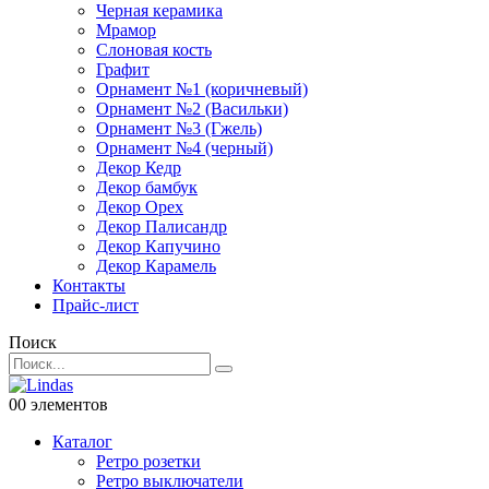
Черная керамика
Мрамор
Слоновая кость
Графит
Орнамент №1 (коричневый)
Орнамент №2 (Васильки)
Орнамент №3 (Гжель)
Орнамент №4 (черный)
Декор Кедр
Декор бамбук
Декор Орех
Декор Палисандр
Декор Капучино
Декор Карамель
Контакты
Прайс-лист
Поиск
0
0 элементов
Каталог
Ретро розетки
Ретро выключатели