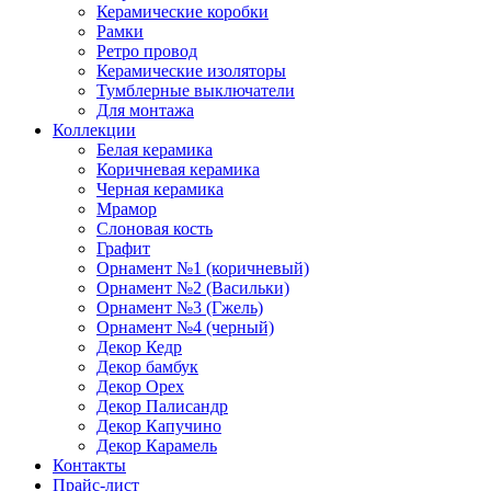
Керамические коробки
Рамки
Ретро провод
Керамические изоляторы
Тумблерные выключатели
Для монтажа
Коллекции
Белая керамика
Коричневая керамика
Черная керамика
Мрамор
Слоновая кость
Графит
Орнамент №1 (коричневый)
Орнамент №2 (Васильки)
Орнамент №3 (Гжель)
Орнамент №4 (черный)
Декор Кедр
Декор бамбук
Декор Орех
Декор Палисандр
Декор Капучино
Декор Карамель
Контакты
Прайс-лист