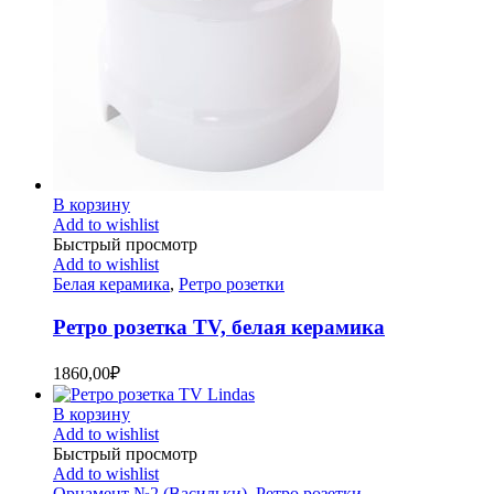
В корзину
Add to wishlist
Быстрый просмотр
Add to wishlist
Белая керамика
,
Ретро розетки
Ретро розетка TV, белая керамика
1860,00
₽
В корзину
Add to wishlist
Быстрый просмотр
Add to wishlist
Орнамент №2 (Васильки)
,
Ретро розетки