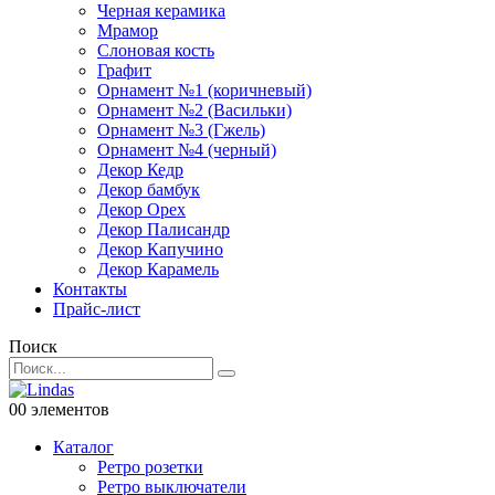
Черная керамика
Мрамор
Слоновая кость
Графит
Орнамент №1 (коричневый)
Орнамент №2 (Васильки)
Орнамент №3 (Гжель)
Орнамент №4 (черный)
Декор Кедр
Декор бамбук
Декор Орех
Декор Палисандр
Декор Капучино
Декор Карамель
Контакты
Прайс-лист
Поиск
0
0 элементов
Каталог
Ретро розетки
Ретро выключатели