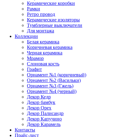
Керамические коробки
Рамки
Ретро провод
Керамические изоляторы
Тумблерные выключатели
Для монтажа
Коллекции
Белая керамика
Коричневая керамика
Черная керамика
Мрамор
Слоновая кость
Графит
Орнамент №1 (коричневый)
Орнамент №2 (Васильки)
Орнамент №3 (Гжель)
Орнамент №4 (черный)
Декор Кедр
Декор бамбук
Декор Орех
Декор Палисандр
Декор Капучино
Декор Карамель
Контакты
Прайс-лист