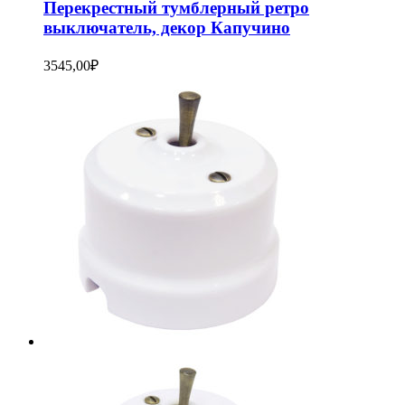
Перекрестный тумблерный ретро
выключатель, декор Капучино
3545,00
₽