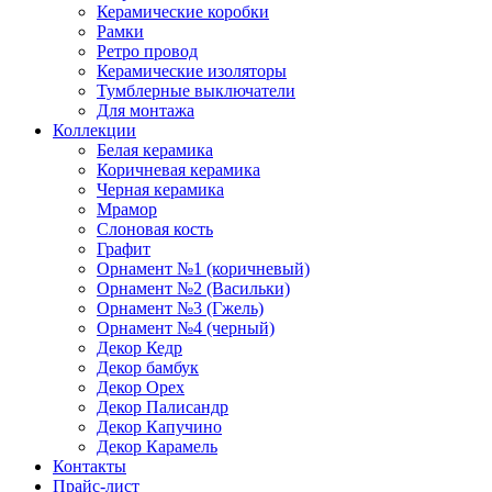
Керамические коробки
Рамки
Ретро провод
Керамические изоляторы
Тумблерные выключатели
Для монтажа
Коллекции
Белая керамика
Коричневая керамика
Черная керамика
Мрамор
Слоновая кость
Графит
Орнамент №1 (коричневый)
Орнамент №2 (Васильки)
Орнамент №3 (Гжель)
Орнамент №4 (черный)
Декор Кедр
Декор бамбук
Декор Орех
Декор Палисандр
Декор Капучино
Декор Карамель
Контакты
Прайс-лист