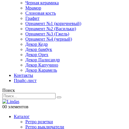
Черная керамика
Мрамор
Слоновая кость
Графит
Орнамент №1 (коричневый)
Орнамент №2 (Васильки)
Орнамент №3 (Гжель)
Орнамент №4 (черный)
Декор Кедр
Декор бамбук
Декор Орех
Декор Палисандр
Декор Капучино
Декор Карамель
Контакты
Прайс-лист
Поиск
0
0 элементов
Каталог
Ретро розетки
Ретро выключатели