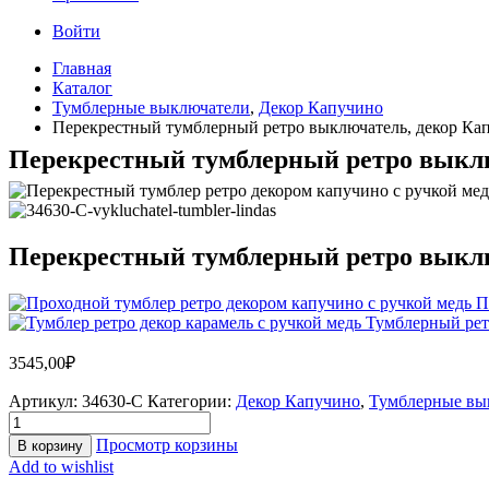
Войти
Главная
Каталог
Тумблерные выключатели
,
Декор Капучино
Перекрестный тумблерный ретро выключатель, декор Ка
Перекрестный тумблерный ретро выклю
Перекрестный тумблерный ретро выклю
П
Тумблерный рет
3545,00
₽
Артикул:
34630-C
Категории:
Декор Капучино
,
Тумблерные вы
Просмотр корзины
В корзину
Add to wishlist