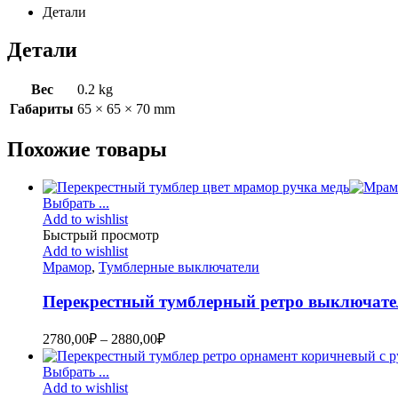
Детали
Детали
Вес
0.2 kg
Габариты
65 × 65 × 70 mm
Похожие товары
Выбрать ...
Add to wishlist
Быстрый просмотр
Add to wishlist
Мрамор
,
Тумблерные выключатели
Перекрестный тумблерный ретро выключат
2780,00
₽
–
2880,00
₽
Выбрать ...
Add to wishlist