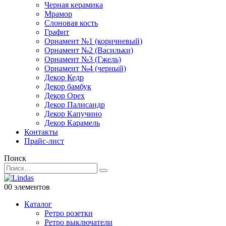
Черная керамика
Мрамор
Слоновая кость
Графит
Орнамент №1 (коричневый)
Орнамент №2 (Васильки)
Орнамент №3 (Гжель)
Орнамент №4 (черный)
Декор Кедр
Декор бамбук
Декор Орех
Декор Палисандр
Декор Капучино
Декор Карамель
Контакты
Прайс-лист
Поиск
0
0 элементов
Каталог
Ретро розетки
Ретро выключатели