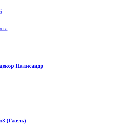
й
 декор Палисандр
3 (Гжель)