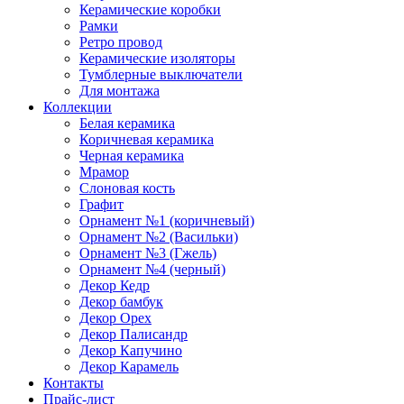
Керамические коробки
Рамки
Ретро провод
Керамические изоляторы
Тумблерные выключатели
Для монтажа
Коллекции
Белая керамика
Коричневая керамика
Черная керамика
Мрамор
Слоновая кость
Графит
Орнамент №1 (коричневый)
Орнамент №2 (Васильки)
Орнамент №3 (Гжель)
Орнамент №4 (черный)
Декор Кедр
Декор бамбук
Декор Орех
Декор Палисандр
Декор Капучино
Декор Карамель
Контакты
Прайс-лист