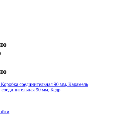
но
но
Коробка соединительная 90 мм, Карамель
 соединительная 90 мм, Кедр
обки