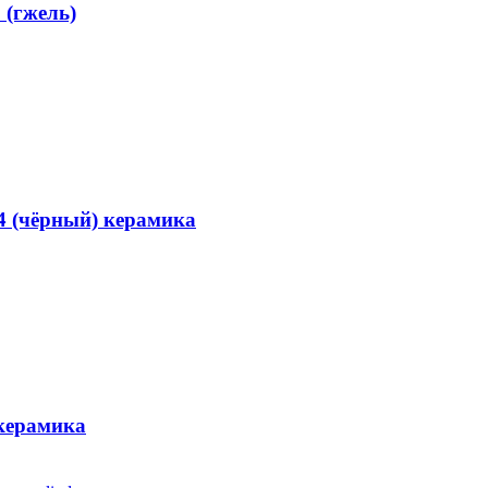
 (гжель)
4 (чёрный) керамика
 керамика