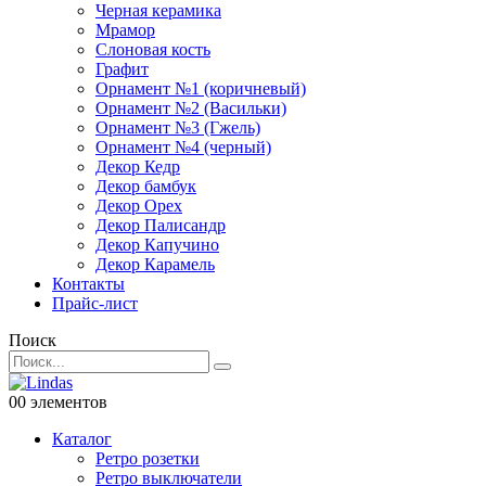
Черная керамика
Мрамор
Слоновая кость
Графит
Орнамент №1 (коричневый)
Орнамент №2 (Васильки)
Орнамент №3 (Гжель)
Орнамент №4 (черный)
Декор Кедр
Декор бамбук
Декор Орех
Декор Палисандр
Декор Капучино
Декор Карамель
Контакты
Прайс-лист
Поиск
0
0 элементов
Каталог
Ретро розетки
Ретро выключатели