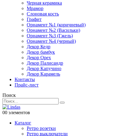
Черная керамика
Мрамор
Слоновая кость
Графит
Орнамент №1 (коричневый)
Орнамент №2 (Васильки)
Орнамент №3 (Гжель)
Орнамент №4 (черный)
Декор Кедр
Декор бамбук
Декор Орех
Декор Палисандр
Декор Капучино
Декор Карамель
Контакты
Прайс-лист
Поиск
0
0 элементов
Каталог
Ретро розетки
Ретро выключатели