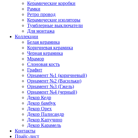
Керамические коробки
Рамки
Ретро провод
Керамические изоляторы
Тумблерные выключатели
Для монтажа
Коллекции
Белая керамика
Коричневая керамика
Черная керамика
Мрамор
Слоновая кость
Графит
Орнамент №1 (коричневый)
Орнамент №2 (Васильки)
Орнамент №3 (Гжель)
Орнамент №4 (черный)
Декор Кедр
Декор бамбук
Декор Орех
Декор Палисандр
Декор Капучино
Декор Карамель
Контакты
Прайс-лист