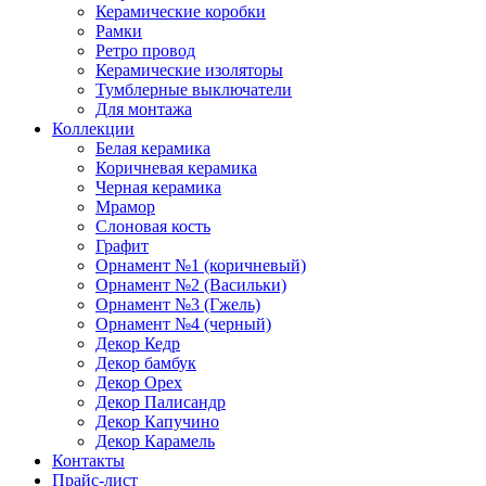
Керамические коробки
Рамки
Ретро провод
Керамические изоляторы
Тумблерные выключатели
Для монтажа
Коллекции
Белая керамика
Коричневая керамика
Черная керамика
Мрамор
Слоновая кость
Графит
Орнамент №1 (коричневый)
Орнамент №2 (Васильки)
Орнамент №3 (Гжель)
Орнамент №4 (черный)
Декор Кедр
Декор бамбук
Декор Орех
Декор Палисандр
Декор Капучино
Декор Карамель
Контакты
Прайс-лист