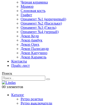
Черная керамика
Мрамор
Слоновая кость
Графит
Орнамент №1 (коричневый)
Орнамент №2 (Васильки)
Орнамент №3 (Гжель)
Орнамент №4 (черный)
Декор Кедр
Декор бамбук
Декор Орех
Декор Палисандр
Декор Капучино
Декор Карамель
Контакты
Прайс-лист
Поиск
0
0 элементов
Каталог
Ретро розетки
Ретро выключатели