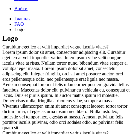
Войти
Главная
FAQ
Logo
Logo
Curabitur eget leo at velit imperdiet vague iaculis vitaes?
Lorem ipsum dolor sit amet, consectetur adipiscing elit. Curabitur
eget leo at velit imperdiet varius. In eu ipsum vitae velit congue
iaculis vitae at risus. Nullam tortor nunc, bibendum vitae semper a,
volutpat eget massa. Lorem ipsum dolor sit amet, consectetur
adipiscing elit. Integer fringilla, orci sit amet posuere auctor, orci
eros pellentesque odio, nec pellentesque erat ligula nec massa.
Aenean consequat lorem ut felis ullamcorper posuere gravida tellus
faucibus. Maecenas dolor elit, pulvinar eu vehicula eu, consequat et
lacus. Duis et purus ipsum. In auctor mattis ipsum id molestie.
Donec risus nulla, fringilla a rhoncus vitae, semper a massa.
Vivamus ullamcorper, enim sit amet consequat laoreet, tortor tortor
dictum urna, ut egestas urna ipsum nec libero. Nulla justo leo,
molestie vel tempor nec, egestas at massa. Aenean pulvinar, felis
porttitor iaculis pulvinar, odio orci sodales odio, ac pulvinar felis
quam sit.
Curabitur eget leo at velit imperdiet varius iaculis vitaes?