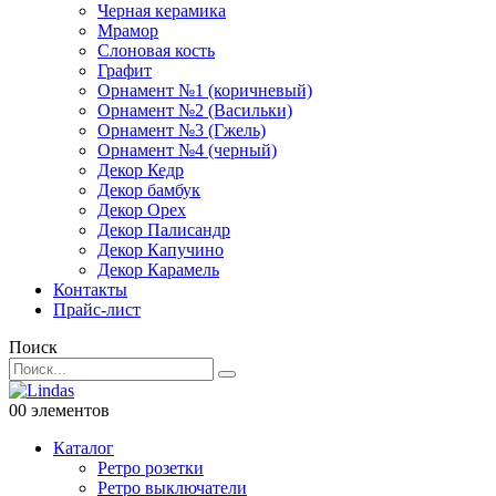
Черная керамика
Мрамор
Слоновая кость
Графит
Орнамент №1 (коричневый)
Орнамент №2 (Васильки)
Орнамент №3 (Гжель)
Орнамент №4 (черный)
Декор Кедр
Декор бамбук
Декор Орех
Декор Палисандр
Декор Капучино
Декор Карамель
Контакты
Прайс-лист
Поиск
0
0 элементов
Каталог
Ретро розетки
Ретро выключатели