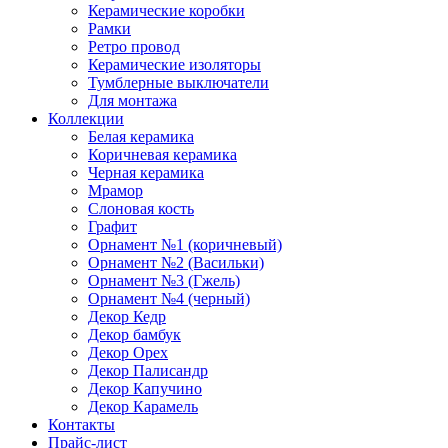
Керамические коробки
Рамки
Ретро провод
Керамические изоляторы
Тумблерные выключатели
Для монтажа
Коллекции
Белая керамика
Коричневая керамика
Черная керамика
Мрамор
Слоновая кость
Графит
Орнамент №1 (коричневый)
Орнамент №2 (Васильки)
Орнамент №3 (Гжель)
Орнамент №4 (черный)
Декор Кедр
Декор бамбук
Декор Орех
Декор Палисандр
Декор Капучино
Декор Карамель
Контакты
Прайс-лист