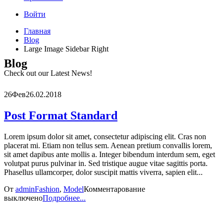
Войти
Главная
Blog
Large Image Sidebar Right
Blog
Check out our Latest News!
26
Фев
26.02.2018
Post Format Standard
Lorem ipsum dolor sit amet, consectetur adipiscing elit. Cras non
placerat mi. Etiam non tellus sem. Aenean pretium convallis lorem,
sit amet dapibus ante mollis a. Integer bibendum interdum sem, eget
volutpat purus pulvinar in. Sed tristique augue vitae sagittis porta.
Phasellus ullamcorper, dolor suscipit mattis viverra, sapien elit...
От
admin
Fashion
,
Model
Комментарование
выключено
Подробнее...