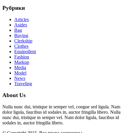
Рубрики
Articles
Asides
Bag
Buying
Clerkship
Clothes
Equipollent
Fashion
Markup
Media
Model
News
Traveling
About Us
Nulla nunc dui, tristique in semper vel, congue sed ligula. Nam
dolor ligula, faucibus id sodales in, auctor fringilla libero. Nulla
nunc dui, tristique in semper vel. Nam dolor ligula, faucibus id
sodales in, auctor fringilla libero.
© Copyright 2015. Все права защищены