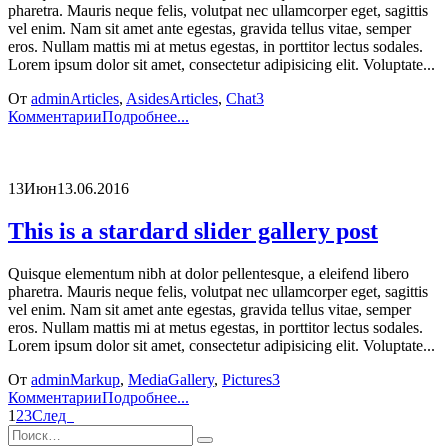
pharetra. Mauris neque felis, volutpat nec ullamcorper eget, sagittis
vel enim. Nam sit amet ante egestas, gravida tellus vitae, semper
eros. Nullam mattis mi at metus egestas, in porttitor lectus sodales.
Lorem ipsum dolor sit amet, consectetur adipisicing elit. Voluptate...
От
admin
Articles
,
Asides
Articles
,
Chat
3
Комментарии
Подробнее...
13
Июн
13.06.2016
This is a stardard slider gallery post
Quisque elementum nibh at dolor pellentesque, a eleifend libero
pharetra. Mauris neque felis, volutpat nec ullamcorper eget, sagittis
vel enim. Nam sit amet ante egestas, gravida tellus vitae, semper
eros. Nullam mattis mi at metus egestas, in porttitor lectus sodales.
Lorem ipsum dolor sit amet, consectetur adipisicing elit. Voluptate...
От
admin
Markup
,
Media
Gallery
,
Pictures
3
Комментарии
Подробнее...
1
2
3
След