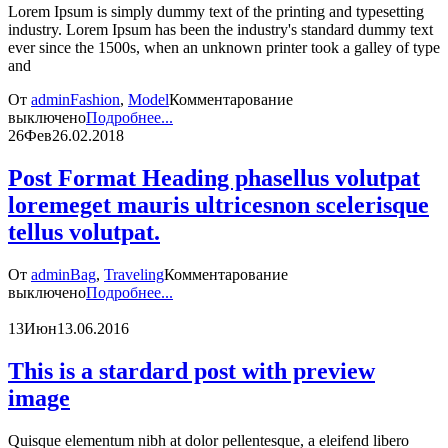
Lorem Ipsum is simply dummy text of the printing and typesetting
industry. Lorem Ipsum has been the industry's standard dummy text
ever since the 1500s, when an unknown printer took a galley of type
and
От
admin
Fashion
,
Model
Комментарование
выключено
Подробнее...
26
Фев
26.02.2018
Post Format Heading phasellus volutpat
loremeget mauris ultricesnon scelerisque
tellus volutpat.
От
admin
Bag
,
Traveling
Комментарование
выключено
Подробнее...
13
Июн
13.06.2016
This is a stardard post with preview
image
Quisque elementum nibh at dolor pellentesque, a eleifend libero