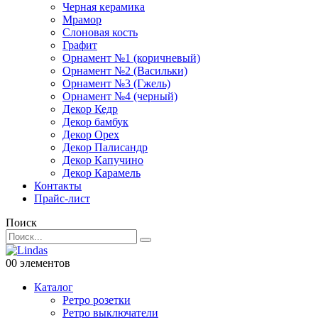
Черная керамика
Мрамор
Слоновая кость
Графит
Орнамент №1 (коричневый)
Орнамент №2 (Васильки)
Орнамент №3 (Гжель)
Орнамент №4 (черный)
Декор Кедр
Декор бамбук
Декор Орех
Декор Палисандр
Декор Капучино
Декор Карамель
Контакты
Прайс-лист
Поиск
0
0 элементов
Каталог
Ретро розетки
Ретро выключатели