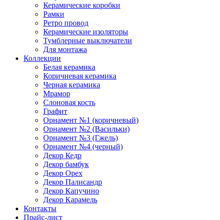
Керамические коробки
Рамки
Ретро провод
Керамические изоляторы
Тумблерные выключатели
Для монтажа
Коллекции
Белая керамика
Коричневая керамика
Черная керамика
Мрамор
Слоновая кость
Графит
Орнамент №1 (коричневый)
Орнамент №2 (Васильки)
Орнамент №3 (Гжель)
Орнамент №4 (черный)
Декор Кедр
Декор бамбук
Декор Орех
Декор Палисандр
Декор Капучино
Декор Карамель
Контакты
Прайс-лист