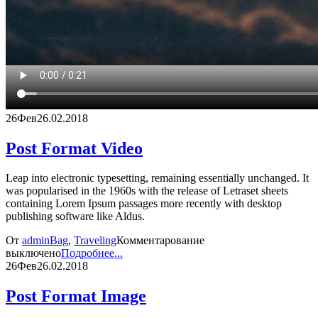
26
Фев
26.02.2018
Post Format Video
Leap into electronic typesetting, remaining essentially unchanged. It
was popularised in the 1960s with the release of Letraset sheets
containing Lorem Ipsum passages more recently with desktop
publishing software like Aldus.
От
admin
Bag
,
Traveling
Комментарование
выключено
Подробнее...
26
Фев
26.02.2018
Post Format Image